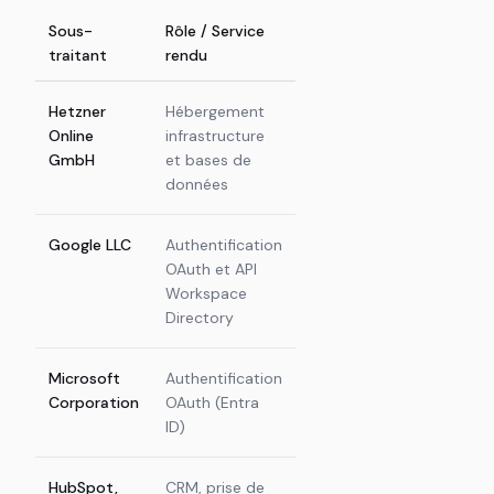
Sous-
Rôle / Service
Catégories
Localis
traitant
rendu
de données
Hetzner
Hébergement
Toutes les
Allema
Online
infrastructure
Données du
(UE)
GmbH
et bases de
Service
données
Google LLC
Authentification
Email, nom, ID
États-U
OAuth et API
Google,
(DPF)
Workspace
appartenance
Directory
aux groupes
Microsoft
Authentification
Email, nom, ID
États-U
Corporation
OAuth (Entra
Microsoft
(DPF)
ID)
HubSpot,
CRM, prise de
Email, nom,
UE