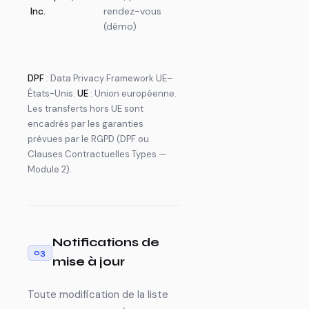
Inc.
rendez-vous
entreprise,
(instan
(démo)
échanges
eu1)
commerciaux
DPF
: Data Privacy Framework UE–
États-Unis.
UE
: Union européenne.
Les transferts hors UE sont
encadrés par les garanties
prévues par le RGPD (DPF ou
Clauses Contractuelles Types —
Module 2).
Notifications de
03
mise à jour
Toute modification de la liste