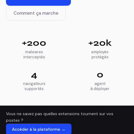
Comment ça marche
+200
+20k
malwares
employés
interceptés
protégés
4
0
navigateurs
agent
supportés
à déployer
Vous ne savez pas quelles extensions tournent sur vos
postes ?
Accéder à la plateforme →